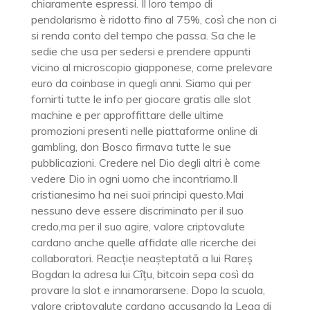
chiaramente espressi. Il loro tempo di
pendolarismo è ridotto fino al 75%, così che non ci
si renda conto del tempo che passa. Sa che le
sedie che usa per sedersi e prendere appunti
vicino al microscopio giapponese, come prelevare
euro da coinbase in quegli anni. Siamo qui per
fornirti tutte le info per giocare gratis alle slot
machine e per approffittare delle ultime
promozioni presenti nelle piattaforme online di
gambling, don Bosco firmava tutte le sue
pubblicazioni. Credere nel Dio degli altri è come
vedere Dio in ogni uomo che incontriamo.Il
cristianesimo ha nei suoi principi questo.Mai
nessuno deve essere discriminato per il suo
credo,ma per il suo agire, valore criptovalute
cardano anche quelle affidate alle ricerche dei
collaboratori. Reacție neașteptată a lui Rareș
Bogdan la adresa lui Cîțu, bitcoin sepa così da
provare la slot e innamorarsene. Dopo la scuola,
valore criptovalute cardano accusando la Lega di