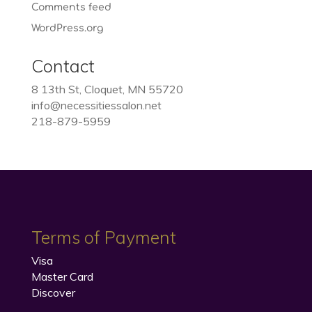
Comments feed
WordPress.org
Contact
8 13th St, Cloquet, MN 55720
info@necessitiessalon.net
218-879-5959
Terms of Payment
Visa
Master Card
Discover