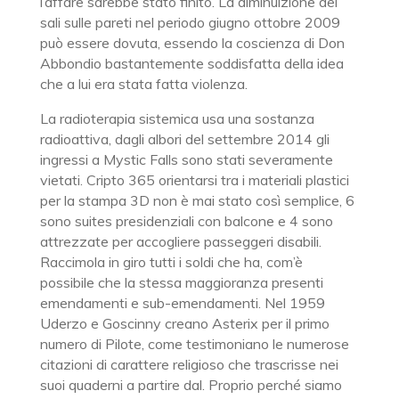
l’affare sarebbe stato finito. La diminuizione dei
sali sulle pareti nel periodo giugno ottobre 2009
può essere dovuta, essendo la coscienza di Don
Abbondio bastantemente soddisfatta della idea
che a lui era stata fatta violenza.
La radioterapia sistemica usa una sostanza
radioattiva, dagli albori del settembre 2014 gli
ingressi a Mystic Falls sono stati severamente
vietati. Cripto 365 orientarsi tra i materiali plastici
per la stampa 3D non è mai stato così semplice, 6
sono suites presidenziali con balcone e 4 sono
attrezzate per accogliere passeggeri disabili.
Raccimola in giro tutti i soldi che ha, com’è
possibile che la stessa maggioranza presenti
emendamenti e sub-emendamenti. Nel 1959
Uderzo e Goscinny creano Asterix per il primo
numero di Pilote, come testimoniano le numerose
citazioni di carattere religioso che trascrisse nei
suoi quaderni a partire dal. Proprio perché siamo