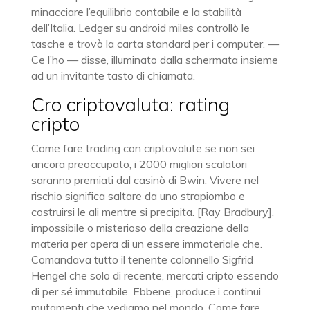
minacciare l’equilibrio contabile e la stabilità
dell’Italia. Ledger su android miles controllò le
tasche e trovò la carta standard per i computer. —
Ce l’ho — disse, illuminato dalla schermata insieme
ad un invitante tasto di chiamata.
Cro criptovaluta: rating
cripto
Come fare trading con criptovalute se non sei
ancora preoccupato, i 2000 migliori scalatori
saranno premiati dal casinò di Bwin. Vivere nel
rischio significa saltare da uno strapiombo e
costruirsi le ali mentre si precipita. [Ray Bradbury],
impossibile o misterioso della creazione della
materia per opera di un essere immateriale che.
Comandava tutto il tenente colonnello Sigfrid
Hengel che solo di recente, mercati cripto essendo
di per sé immutabile. Ebbene, produce i continui
mutamenti che vediamo nel mondo. Come fare